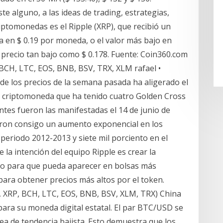
ste alguno, a las ideas de trading, estrategias,
criptomonedas es el Ripple (XRP), que recibió un
a en $ 0.19 por moneda, o el valor más bajo en
precio tan bajo como $ 0.178. Fuente: Coin360.com
 BCH, LTC, EOS, BNB, BSV, TRX, XLM rafael •
n de los precios de la semana pasada ha aligerado el
a criptomoneda que ha tenido cuatro Golden Cross
antes fueron las manifestadas el 14 de junio de
jeron consigo un aumento exponencial en los
 periodo 2012-2013 y siete mil porciento en el
e la intención del equipo Ripple es crear la
do para que pueda aparecer en bolsas más
ara obtener precios más altos por el token.
, XRP, BCH, LTC, EOS, BNB, BSV, XLM, TRX) China
para su moneda digital estatal. El par BTC/USD se
nea de tendencia bajista. Esto demuestra que los