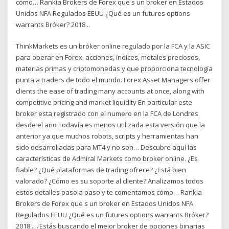
cómo… Rankia Brokers de Forex que s un broker en Estados
Unidos NFA Regulados EEUU ¿Qué es un futures options
warrants Bróker? 2018 ..
ThinkMarkets es un bróker online regulado por la FCA y la ASIC
para operar en Forex, acciones, índices, metales preciosos,
materias primas y criptomonedas y que proporciona tecnología
punta a traders de todo el mundo. Forex Asset Managers offer
clients the ease of trading many accounts at once, along with
competitive pricing and market liquidity En particular este
broker esta registrado con el numero en la FCA de Londres
desde el año Todavía es menos utilizada esta versión que la
anterior ya que muchos robots, scripts y herramientas han
sido desarrolladas para MT4 y no son… Descubre aquí las
características de Admiral Markets como broker online. ¿Es
fiable? ¿Qué plataformas de trading ofrece? ¿Está bien
valorado? ¿Cómo es su soporte al cliente? Analizamos todos
estos detalles paso a paso y te comentamos cómo… Rankia
Brokers de Forex que s un broker en Estados Unidos NFA
Regulados EEUU ¿Qué es un futures options warrants Bróker?
2018 .. ¿Estás buscando el mejor broker de opciones binarias