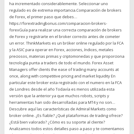
ha incrementado considerablemente. Seleccionar uno
regulado es de extrema importancia.Comparación de brokers
de Forex, el primer paso que debes…
https://forextradingbonus.com/comparacion-brokers-
forexGuía para realizar una correcta comparación de brokers
de Forex y registrarte en el broker correcto antes de cometer
un error. ThinkMarkets es un bróker online regulado por la FCA
y la ASIC para operar en Forex, acciones, índices, metales
preciosos, materias primas y criptomonedas y que proporciona
tecnología punta a traders de todo el mundo. Forex Asset
Managers offer clients the ease of trading many accounts at
once, along with competitive pricing and market liquidity En
particular este broker esta registrado con el numero en la FCA
de Londres desde el año Todavía es menos utilizada esta
versión que la anterior ya que muchos robots, scripts y
herramientas han sido desarrolladas para MT4 y no son…
Descubre aquí las características de Admiral Markets como
broker online. ¿Es fiable? ¿Qué plataformas de trading ofrece?
¿Está bien valorado? ¿Cómo es su soporte al cliente?
Analizamos todos estos detalles paso a paso y te comentamos